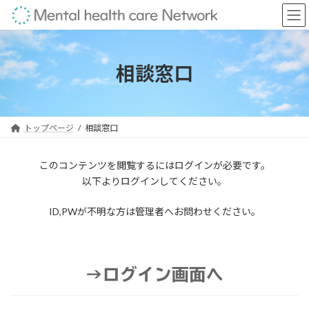
コ
ナ
ン
ビ
テ
ゲ
ン
ー
ツ
シ
相談窓口
へ
ョ
ス
ン
キ
に
ッ
移
トップページ
相談窓口
プ
動
このコンテンツを閲覧するにはログインが必要です。
以下よりログインしてください。
ID,PWが不明な方は管理者へお問わせください。
→ログイン画面へ