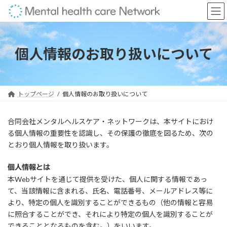
コ
ナ
ン
ビ
テ
ゲ
ン
ー
ツ
シ
個人情報のお取り扱いについて
へ
ョ
ス
ン
キ
に
ッ
移
トップページ
個人情報のお取り扱いについて
プ
動
合同会社メンタルヘルスケア・ネットワークは、本サイトにおけ
る個人情報の重要性を認識し、その保護の徹底を図るため、次の
とおり個人情報を取り扱います。
個人情報とは
本Webサイトを通じて提供を受けた、個人に関する情報であっ
て、当該情報に含まれる、氏名、電話番号、メールアドレス等に
より、特定の個人を識別することができるもの（他の情報と容易
に照合することができ、それにより特定の個人を識別することが
できることとなるものを含む。）をいいます。